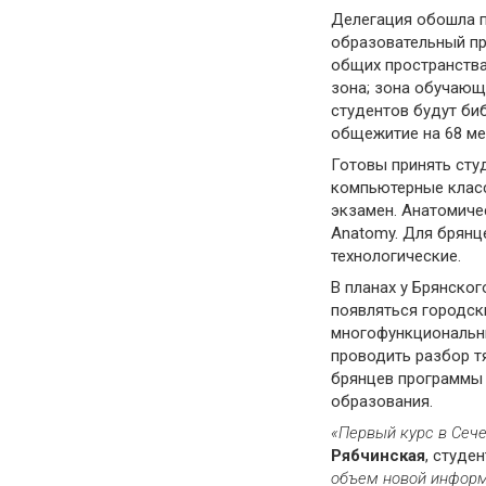
Делегация обошла п
образовательный пр
общих пространства
зона; зона обучающ
студентов будут би
общежитие на 68 ме
Готовы принять сту
компьютерные класс
экзамен. Анатомиче
Anatomy. Для брянц
технологические.
В планах у Брянско
появляться городски
многофункциональны
проводить разбор т
брянцев программы 
образования.
«Первый курс в Сеч
Рябчинская
, студе
объем новой информ