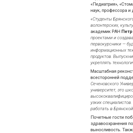
«Педиатрия», «Стом
наук, профессора и
«Студенты Брянског
волонтерских, культ
академик РАН
Петр
проектами и создава
первокурсники — бу
информационных техн
продуктов. Выпускни
укреплять технолог
Масштабная реконст
всесторонней подде
Сеченовского Униве
университет, это шк
высококвалифициров
узких специалистов.
работать в Брянской
Почетные гости поб
здравоохранения по
выносливость. Также