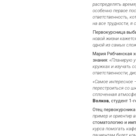
распределять время
особенно первое по
ответственность, ко
на все трудности, я
Первокурсница выби
новой жизни кажется
одной из самых слож
Мария Рябчинская х
знания:
«Планирую у
кружках и изучать 
ответственности, ди
«Самое интересное 
перестроиться со ш
сплоченная атмосфе
Волков
, студент 1-
Отец первокурсника
пример и ориентир в
стоматологию и имп
курса помогать кафе
пациентам будет ко