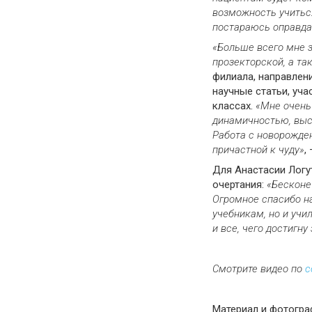
возможность учиться
постараюсь оправдат
«Больше всего мне з
прозекторской, а та
филиала, направлени
научные статьи, уча
классах.
«Мне очень
динамичностью, высо
Работа с новорожде
причастной к чуду»
,
Для Анастасии Логу
очертания:
«Бесконе
Огромное спасибо н
учебникам, но и учил
и все, чего достигну
Смотрите видео по
с
Материал и фотогра